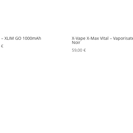
 – XLIM GO 1000mAh
X-Vape X-Max Vital – Vaporisat
Noir
0
€
59,00
€