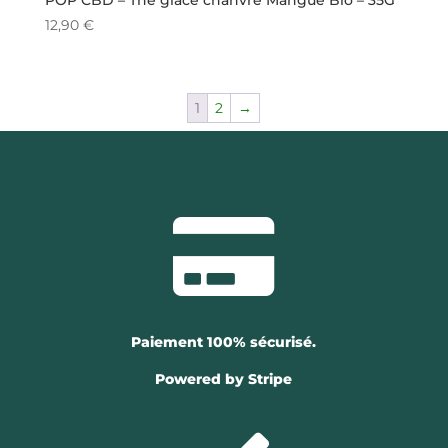
POP CBD – Thé glacé chanvre Mangue Bio – 35G
12,90
€
1
2
→

Paiement 100% sécurisé.
Powered by Stripe