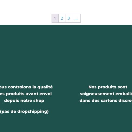
1
2
3
→
ous controlons la qualité
Nos produits sont
es produits avant envoi
soigneusement emball
depuis notre shop
dans des cartons discre
(pas de dropshipping)