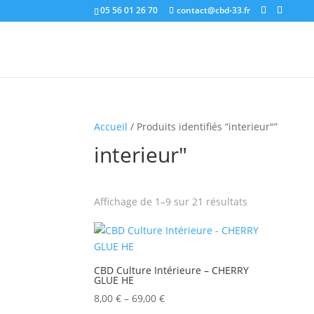
05 56 01 26 70
contact@cbd-33.fr
Accueil
/ Produits identifiés “interieur"”
interieur"
Affichage de 1–9 sur 21 résultats
CBD Culture Intérieure – CHERRY
GLUE HE
8,00
€
–
69,00
€