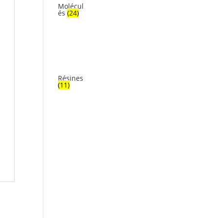
Molécul
és
(24)
Résines
(11)