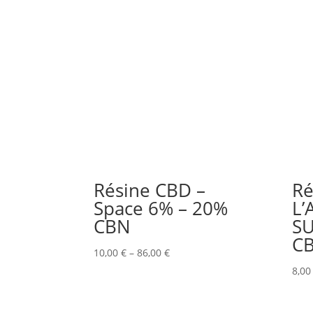
Résine CBD –
Ré
Space 6% – 20%
L
CBN
SU
C
10,00
€
–
86,00
€
8,0