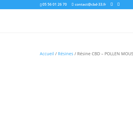
05 56 01 26 70
contact@cbd-33.fr
Accueil
/
Résines
/ Résine CBD – POLLEN MOU