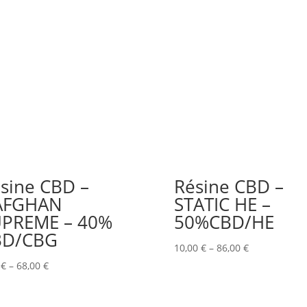
sine CBD –
Résine CBD –
’AFGHAN
STATIC HE –
PREME – 40%
50%CBD/HE
BD/CBG
10,00
€
–
86,00
€
0
€
–
68,00
€