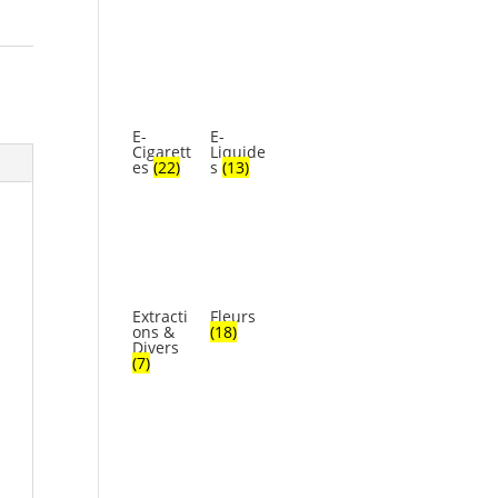
E-
E-
Cigarett
Liquide
es
(22)
s
(13)
Extracti
Fleurs
ons &
(18)
Divers
(7)