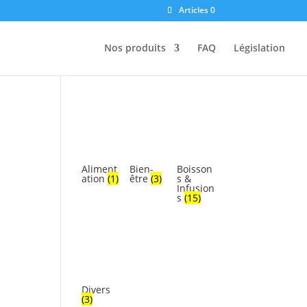
Articles 0
Nos produits
FAQ
Législation
Aliment
Bien-
Boisson
ation
(1)
être
(3)
s &
Infusion
s
(15)
Divers
(3)