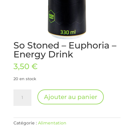
So Stoned – Euphoria –
Energy Drink
3,50
€
20 en stock
quantité
Ajouter au panier
de
So
Stoned
-
Catégorie :
Alimentation
Euphoria
-