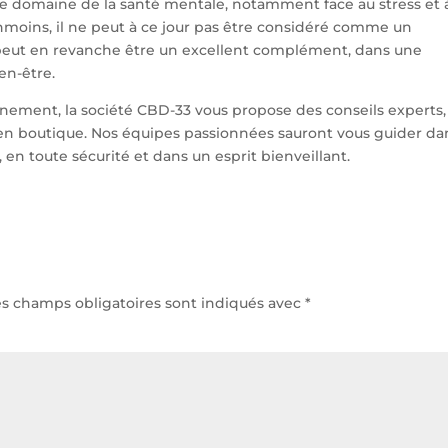
e domaine de la santé mentale, notamment face au stress et 
oins, il ne peut à ce jour pas être considéré comme un
l peut en revanche être un excellent complément, dans une
en-être.
ement, la société CBD-33 vous propose des conseils experts,
en boutique. Nos équipes passionnées sauront vous guider da
, en toute sécurité et dans un esprit bienveillant.
es champs obligatoires sont indiqués avec
*