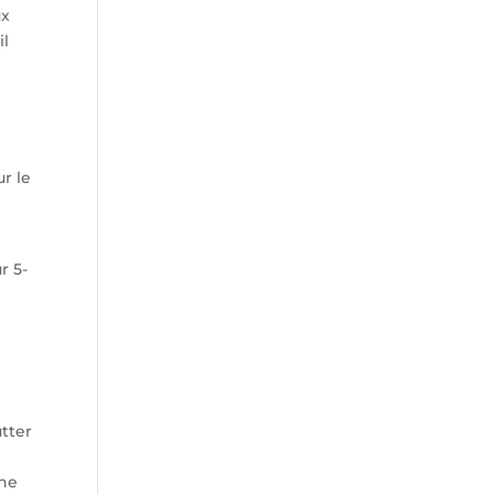
ux
il
r le
r 5-
utter
une