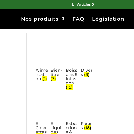
Articles 0
Nos produits
FAQ
Législation
Alime
Bien-
Boiss
Diver
ntati
être
ons &
s
(3)
on
(1)
(3)
Infusi
ons
(15)
E-
E-
Extra
Fleur
Cigar
Liqui
ction
s
(18)
ettes
des
s &