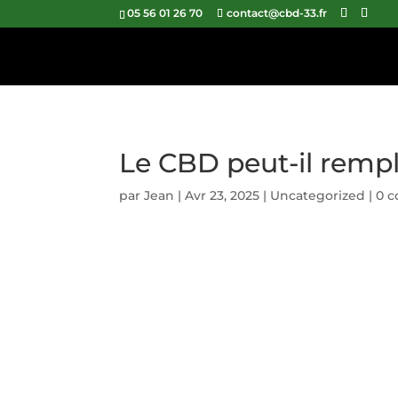
05 56 01 26 70
contact@cbd-33.fr
Le CBD peut-il rempl
par
Jean
|
Avr 23, 2025
|
Uncategorized
|
0 