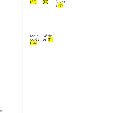
(22)
(13)
Diver
s
(7)
Molé
Résin
culés
es
(11)
(24)
re