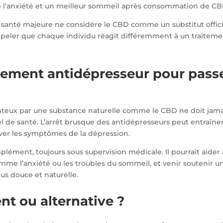
e l’anxiété et un meilleur sommeil après consommation de CB
e santé majeure ne considère le CBD comme un substitut offici
appeler que chaque individu réagit différemment à un traiteme
itement antidépresseur pour pass
nteux par une substance naturelle comme le CBD ne doit jama
el de santé. L’arrêt brusque des antidépresseurs peut entraîne
aver les symptômes de la dépression.
lément, toujours sous supervision médicale. Il pourrait aider 
mme l’anxiété ou les troubles du sommeil, et venir soutenir u
us douce et naturelle.
t ou alternative ?