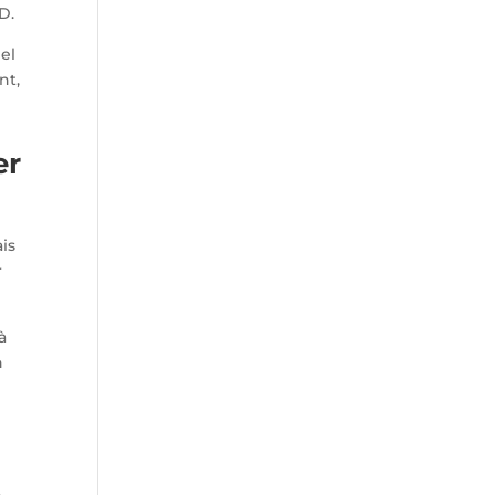
D.
el
nt,
er
is
r
à
n