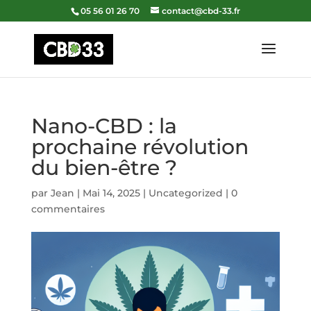
05 56 01 26 70
contact@cbd-33.fr
Nano-CBD : la
prochaine révolution
du bien-être ?
par
Jean
|
Mai 14, 2025
|
Uncategorized
|
0
commentaires