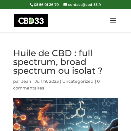
05 56 01 26 70
contact@cbd-33.fr
Huile de CBD : full
spectrum, broad
spectrum ou isolat ?
par
Jean
|
Juil 19, 2025
|
Uncategorized
|
0
commentaires