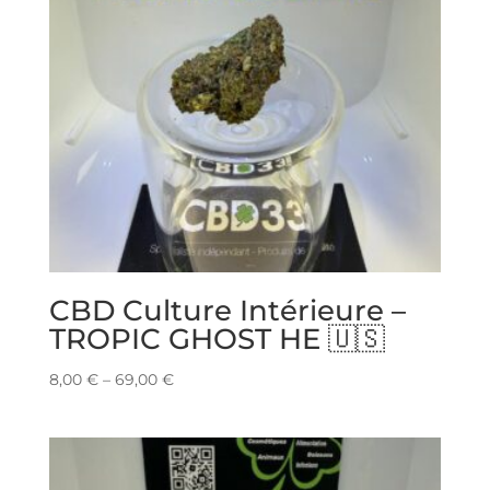
CBD Culture Intérieure –
TROPIC GHOST HE 🇺🇸
8,00
€
–
69,00
€