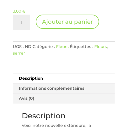
3,00
€
quantité
Ajouter au panier
de
CBD
Culture
en
UGS :
ND
Catégorie :
Fleurs
Étiquettes :
Fleurs
,
Extérieur
serre"
-
TROPICAL
SKUNK
Description
Informations complémentaires
Avis (0)
Description
Voici notre nouvelle extérieure, la