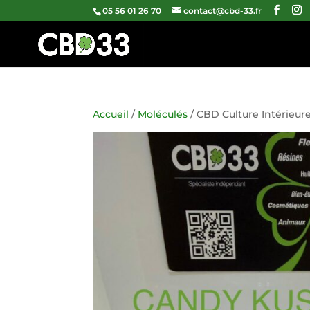
05 56 01 26 70
contact@cbd-33.fr
Accueil
/
Moléculés
/ CBD Culture Intérieu