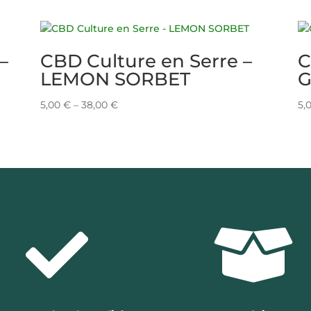
–
CBD Culture en Serre –
C
LEMON SORBET
G
5,00
€
–
38,00
€
5,

