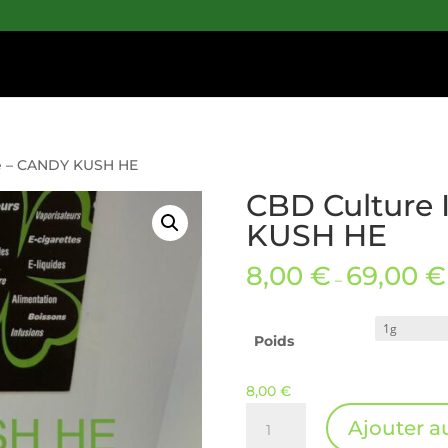
re – CANDY KUSH HE
CBD Culture 
KUSH HE
8,00
€
69,00
€
–
Poids
8,00
€
quantité
Ajouter a
de